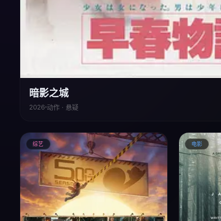
暗影之城
2026
动作 · 悬疑
综艺
电影