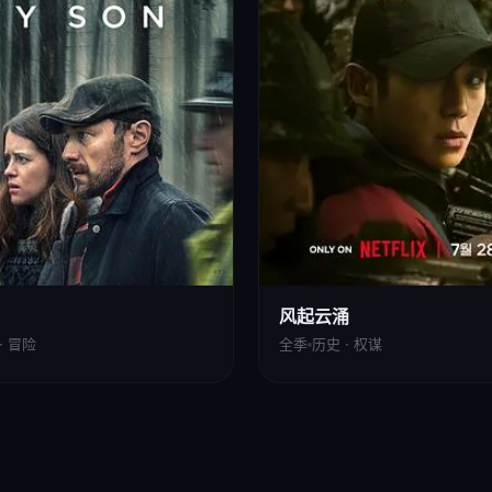
风起云涌
· 冒险
全季
历史 · 权谋