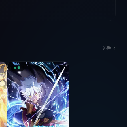
追番 →
动漫