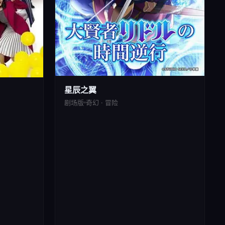
星辰之翼
剧场版
奇幻 · 冒险