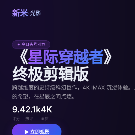
新米
· 光影
✦ 今日头号引力
《
星际穿越者
》
终极剪辑版
跨越维度的史诗级科幻巨作，4K IMAX 沉浸体验
的希望，在星辰之间点燃。
9.4
2.1k
4K
评分
热评
画质
▶ 立即观影