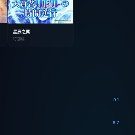
星辰之翼
特别篇
9.1
8.7