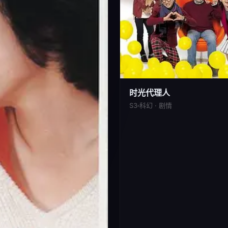
时光代理人
S3
科幻 · 剧情