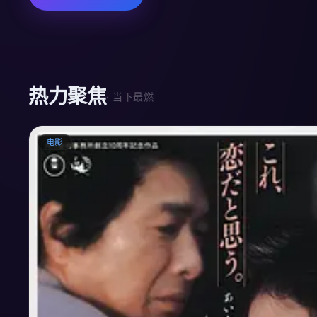
热力聚焦
· 当下最燃
电影