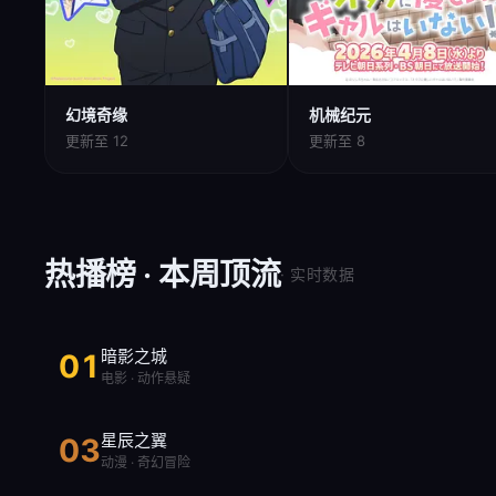
幻境奇缘
机械纪元
更新至 12
更新至 8
热播榜 · 本周顶流
· 实时数据
暗影之城
01
电影 · 动作悬疑
星辰之翼
03
动漫 · 奇幻冒险