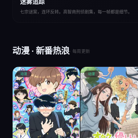
迷雾追踪
七宗谜案，连环反转。高智商刑侦剧集，每一帧都是细节。
动漫 · 新番热浪
· 每周更新
动漫
动漫