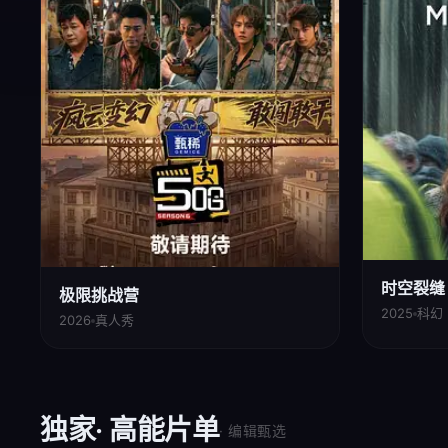
时空裂缝
极限挑战营
2025
科幻 
2026
真人秀
独家· 高能片单
· 编辑甄选