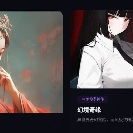
🌸 治愈系神作
幻境奇缘
异世界奇幻冒险，画风极致唯