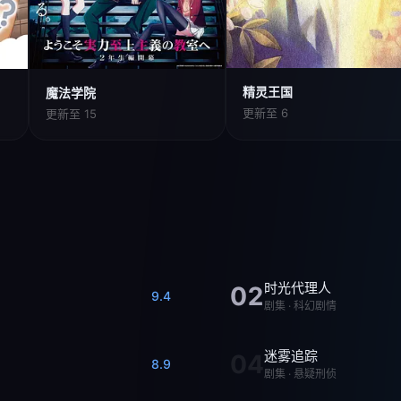
精灵王国
魔法学院
更新至 6
更新至 15
时光代理人
02
9.4
剧集 · 科幻剧情
迷雾追踪
04
8.9
剧集 · 悬疑刑侦